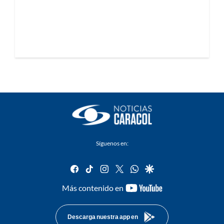
Síguenos en:
facebook
tiktok
instagram
twitter
whatsapp
google
youtube-
Más contenido en
footer
Descarga nuestra app en