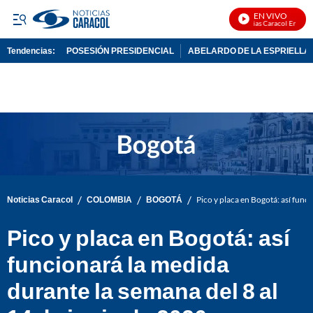
EN VIVO
Noticias Caracol En Vivo
Tendencias:
POSESIÓN PRESIDENCIAL
ABELARDO DE LA ESPRIELLA
PUBLICIDAD
/
/
/
Noticias Caracol
COLOMBIA
BOGOTÁ
Pico y placa en Bogotá: así func
Pico y placa en Bogotá: así
funcionará la medida
durante la semana del 8 al