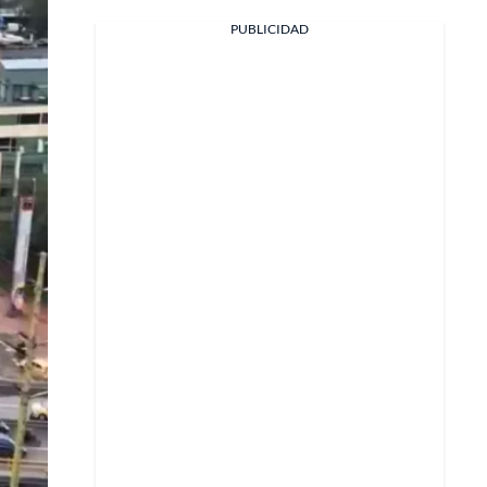
PUBLICIDAD
Facebook
X
Whatsapp
Copiar enlace
Telegram
LinkedIn