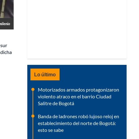
milenio
 sur
 dicha
Lo último
Motorizados armados protagonizaron
violento atraco en el barrio Ciudad
Salitre de Bogotá
Banda de ladrones robó lujoso reloj en
establecimiento del norte de Bogotá:
esto se sabe