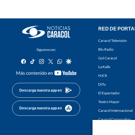
RED DE PORTA
Caracol Televisión
Blu Radio
Síguenos en:
Gol Caracol
facebook
tiktok
instagram
twitter
whatsapp
google
La Kalle
youtube-
Más contenido en
HJCK
footer
DiTu
Descarga nuestra app en
El Espectador
Teatro Mayor
Descarga nuestra app en
Caracol Internacional
Caracol Corporativo
Caracol Next