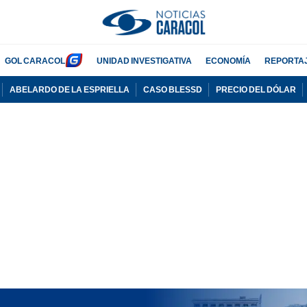
GOL CARACOL
UNIDAD INVESTIGATIVA
ECONOMÍA
REPORTA
ABELARDO DE LA ESPRIELLA
CASO BLESSD
PRECIO DEL DÓLAR
PUBLICIDAD