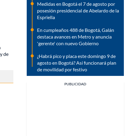
Medidas en Bogotá el 7 de agosto por
posesión presidencial de Abelardo de la
Espriella
En cumpleaños 488 de Bogotá, Galán
destaca avances en Metro y anuncia
'gerente' con nuevo Gobierno
a
 y de
¿Habrá pico y placa este domingo 9 de
agosto en Bogotá? Así funcionará plan
de movilidad por festivo
PUBLICIDAD