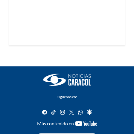
Síguenos en:
facebook
tiktok
instagram
twitter
whatsapp
google
youtube-
Más contenido en
footer