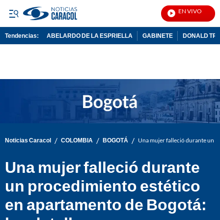
EN VIVO
Not
Tendencias:
ABELARDO DE LA ESPRIELLA
GABINETE
DONALD TR
PUBLICIDAD
/
/
/
Noticias Caracol
COLOMBIA
BOGOTÁ
Una mujer falleció durante un p
Una mujer falleció durante
un procedimiento estético
en apartamento de Bogotá: