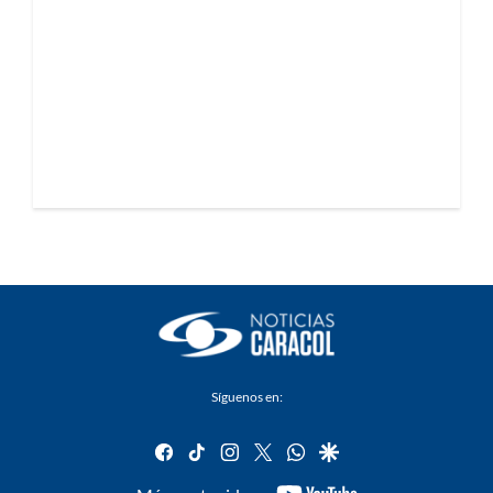
Síguenos en:
facebook
tiktok
instagram
twitter
whatsapp
google
youtube-