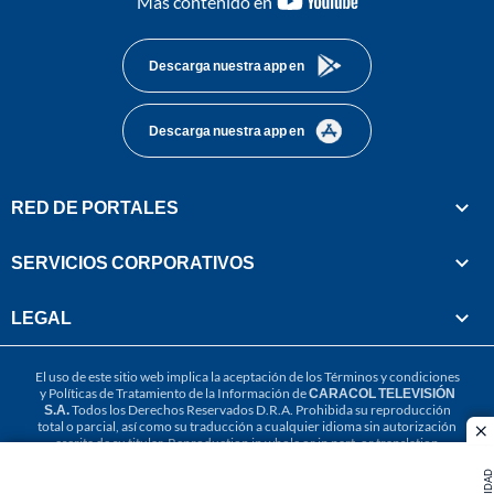
Más contenido en
footer
Descarga nuestra app en
Descarga nuestra app en
RED DE PORTALES
SERVICIOS CORPORATIVOS
LEGAL
El uso de este sitio web implica la aceptación de los
Términos y condiciones
y
Políticas de Tratamiento de la Información
de
CARACOL TELEVISIÓN
S.A.
Todos los Derechos Reservados D.R.A. Prohibida su reproducción
total o parcial, así como su traducción a cualquier idioma sin autorización
cl
escrita de su titular. Reproduction in whole or in part, or translation
without written permission is prohibited. All rights reserved 2025.