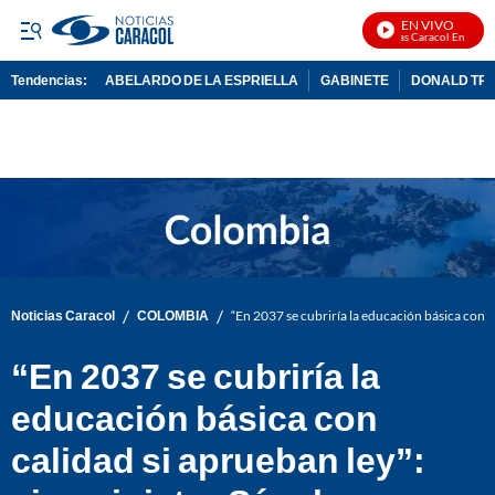
EN VIVO
Noticias Caracol En Vivo
Tendencias:
ABELARDO DE LA ESPRIELLA
GABINETE
DONALD TR
PUBLICIDAD
/
/
Noticias Caracol
COLOMBIA
“En 2037 se cubriría la educación básica con c
“En 2037 se cubriría la
educación básica con
calidad si aprueban ley”: