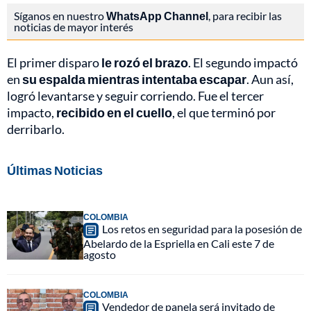
Síganos en nuestro
WhatsApp Channel
, para recibir las
noticias de mayor interés
El primer disparo
le rozó el brazo
. El segundo impactó
en
su espalda mientras intentaba escapar
. Aun así,
logró levantarse y seguir corriendo. Fue el tercer
impacto,
recibido en el cuello
, el que terminó por
derribarlo.
Últimas Noticias
COLOMBIA
Los retos en seguridad para la posesión de
Abelardo de la Espriella en Cali este 7 de
agosto
COLOMBIA
Vendedor de panela será invitado de