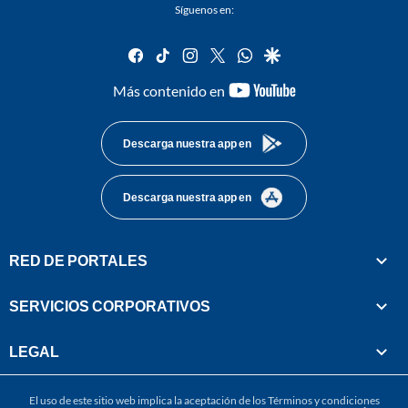
Síguenos en:
facebook
tiktok
instagram
twitter
whatsapp
google
youtube-
Más contenido en
footer
Descarga nuestra app en
Descarga nuestra app en
RED DE PORTALES
SERVICIOS CORPORATIVOS
LEGAL
El uso de este sitio web implica la aceptación de los
Términos y condiciones