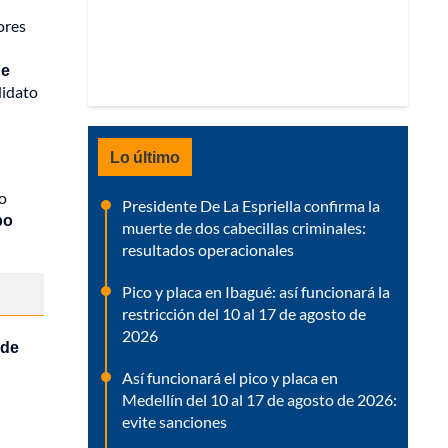
ores
ue
didato
Lo último
o
Presidente De La Espriella confirma la
po
muerte de dos cabecillas criminales:
resultados operacionales
Pico y placa en Ibagué: así funcionará la
restricción del 10 al 17 de agosto de
2026
 de
Así funcionará el pico y placa en
Medellín del 10 al 17 de agosto de 2026:
evite sanciones