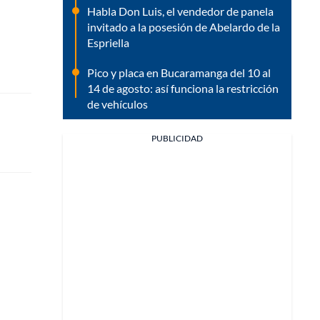
Habla Don Luis, el vendedor de panela
invitado a la posesión de Abelardo de la
Espriella
Pico y placa en Bucaramanga del 10 al
14 de agosto: así funciona la restricción
de vehículos
PUBLICIDAD