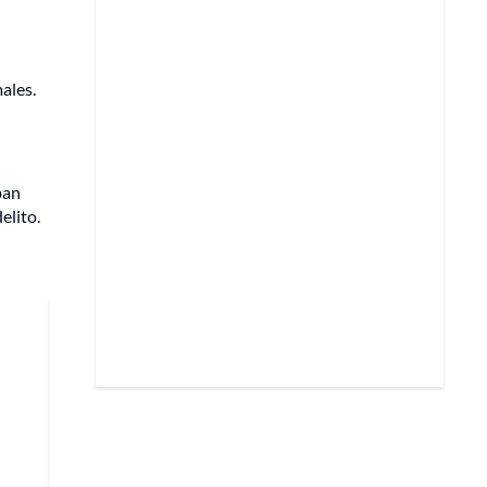
ales.
ban
elito.