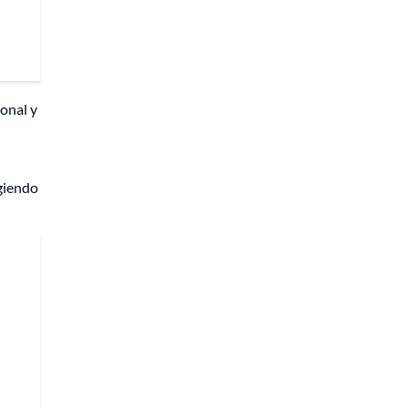
ional y
ogiendo