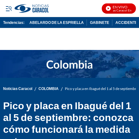
EN VIVO
Noticias Caracol En Vivo
Tendencias:
ABELARDO DE LA ESPRIELLA
GABINETE
ACCIDENTE 
PUBLICIDAD
/
/
Noticias Caracol
COLOMBIA
Pico y placa en Ibagué del 1 al 5 de septiemb
Pico y placa en Ibagué del 1
al 5 de septiembre: conozca
cómo funcionará la medida