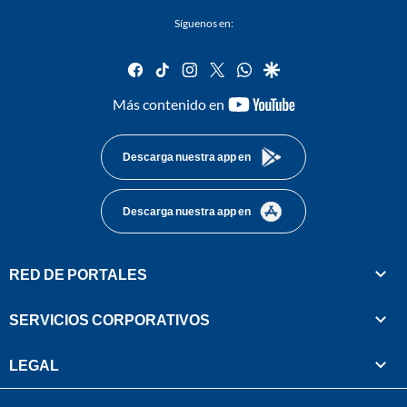
Síguenos en:
facebook
tiktok
instagram
twitter
whatsapp
google
youtube-
Más contenido en
footer
Descarga nuestra app en
Descarga nuestra app en
RED DE PORTALES
SERVICIOS CORPORATIVOS
LEGAL