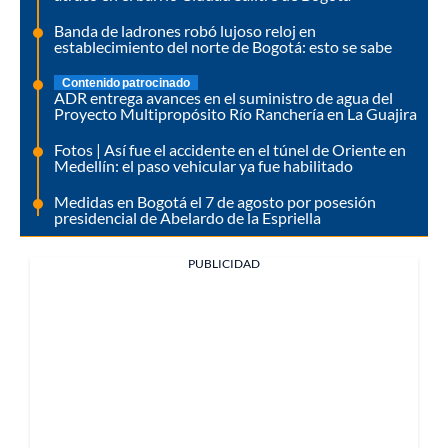
Banda de ladrones robó lujoso reloj en
establecimiento del norte de Bogotá: esto se sabe
Contenido patrocinado
ADR entrega avances en el suministro de agua del
Proyecto Multipropósito Río Ranchería en La Guajira
Fotos | Así fue el accidente en el túnel de Oriente en
Medellín: el paso vehicular ya fue habilitado
Medidas en Bogotá el 7 de agosto por posesión
presidencial de Abelardo de la Espriella
PUBLICIDAD