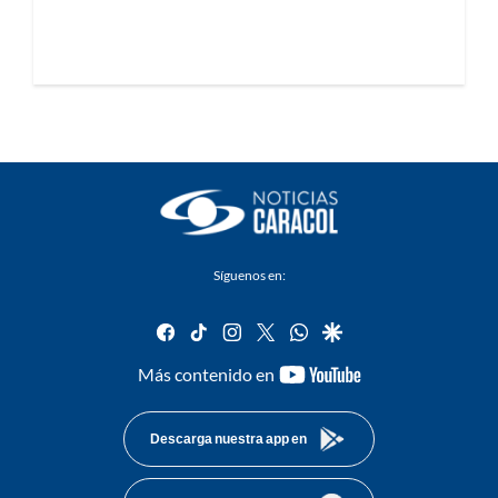
Síguenos en:
facebook
tiktok
instagram
twitter
whatsapp
google
youtube-
Más contenido en
footer
Descarga nuestra app en