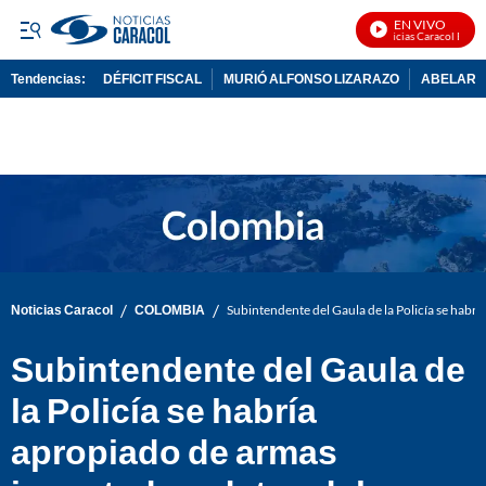
EN VIVO
Noticias Caracol En Viv
Tendencias:
DÉFICIT FISCAL
MURIÓ ALFONSO LIZARAZO
ABELARDO
PUBLICIDAD
/
/
Noticias Caracol
COLOMBIA
Subintendente del Gaula de la Policía se habrí
Subintendente del Gaula de
la Policía se habría
apropiado de armas