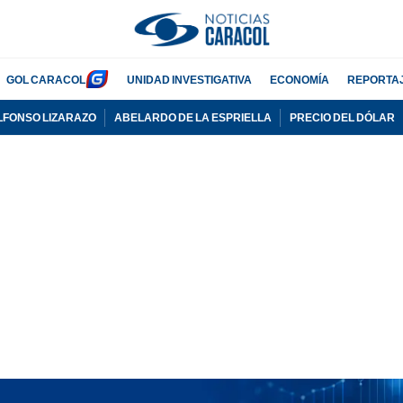
GOL CARACOL
UNIDAD INVESTIGATIVA
ECONOMÍA
REPORTA
LFONSO LIZARAZO
ABELARDO DE LA ESPRIELLA
PRECIO DEL DÓLAR
PUBLICIDAD