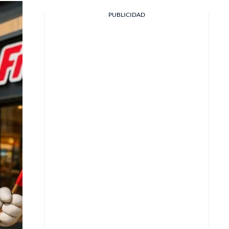
PUBLICIDAD
Facebook
X
Whatsapp
Copiar enlace
Telegram
LinkedIn