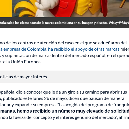
ola calcó los elementos de la marca colombiana en su imagen y diseño.
Frisby/Frisby
 de los centros de atención del caso en el que se adueñaron del
 la empresa de Colombia, ha recibido el apoyo de otras marcas
mien
os y suplantación de marca dentro del mercado español, en el que 
nte la Unión Europea.
 noticias de mayor interés
pañola, dio a conocer que le da un giro a su camino para abrir sus
o, publicado este lunes 26 de mayo, dicen que pausan de manera
cionar y expandir su empresa. "La acogida del programa de franqui
manas, hemos recibido un número muy elevado de solicitu
ando la fuerza del concepto y el interés genuino del mercado", afirm