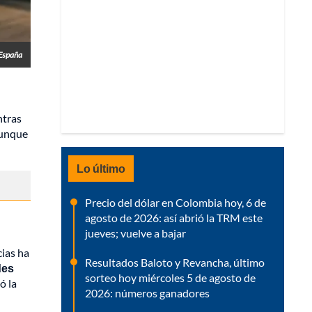
 España
tras
aunque
Lo último
Precio del dólar en Colombia hoy, 6 de
agosto de 2026: así abrió la TRM este
jueves; vuelve a bajar
cias ha
Resultados Baloto y Revancha, último
des
sorteo hoy miércoles 5 de agosto de
ó la
2026: números ganadores