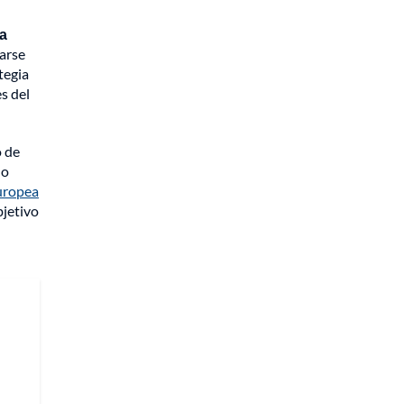
la
earse
tegia
s del
o de
 o
uropea
bjetivo