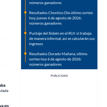
números ganadores
Resultados Chontico Día último sorteo
hoy, jueves 6 de agosto de 2026:
números ganadores
Puntaje del Sisbén en el RUI: si trabaja
de manera informal, así se calcularán sus
ingresos
Resultados Dorado Mañana, último
sorteo hoy 6 de agosto de 2026:
números ganadores
PUBLICIDAD
aba
mulada
iva en