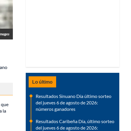
Images
iano
Lo último
Resultados Sinuano Día último sorteo
del jueves 6 de agosto de 2026:
 que
números ganadores
a la
Resultados Caribeña Día, último sorteo
del jueves 6 de agosto de 2026: