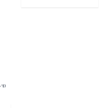
o
"El