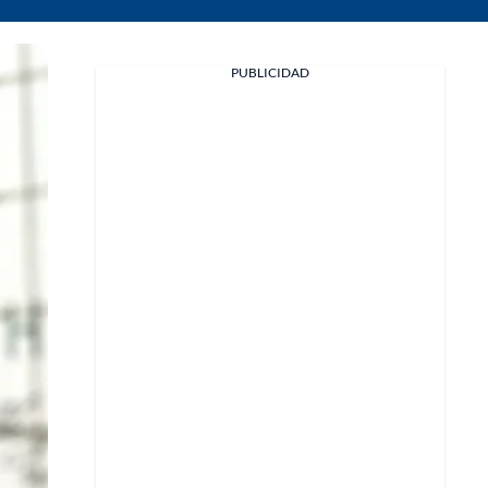
PUBLICIDAD
Facebook
X
Whatsapp
Copiar enlace
Telegram
LinkedIn