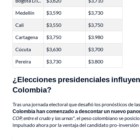
Bogotá D.C.
$3,620
$3,710
Medellín
$3,590
$3,730
Cali
$3,550
$3,750
Cartagena
$3,750
$3.980
Cúcuta
$3,630
$3,700
Pereira
$3,730
$3.800
¿Elecciones presidenciales influyen
Colombia?
Tras una jornada electoral que desafió los pronósticos de l
Colombia han comenzado a descontar un nuevo panor
COP, entre el crudo y las urnas"
, el peso colombiano se posi
impulsado ahora por la ventaja del candidato pro-inversión 