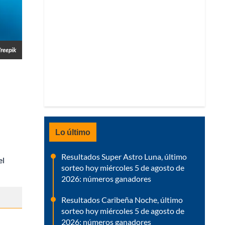
Freepik
Lo último
Resultados Super Astro Luna, último
el
sorteo hoy miércoles 5 de agosto de
2026: números ganadores
Resultados Caribeña Noche, último
sorteo hoy miércoles 5 de agosto de
2026: números ganadores