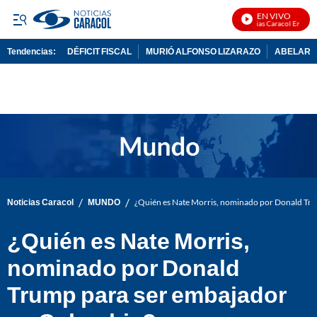
EN VIVO
Noticias Caracol En Vivo
Tendencias:
DÉFICIT FISCAL
MURIÓ ALFONSO LIZARAZO
ABELARDO
PUBLICIDAD
/
/
Noticias Caracol
MUNDO
¿Quién es Nate Morris, nominado por Donald Tr
¿Quién es Nate Morris,
nominado por Donald
Trump para ser embajador