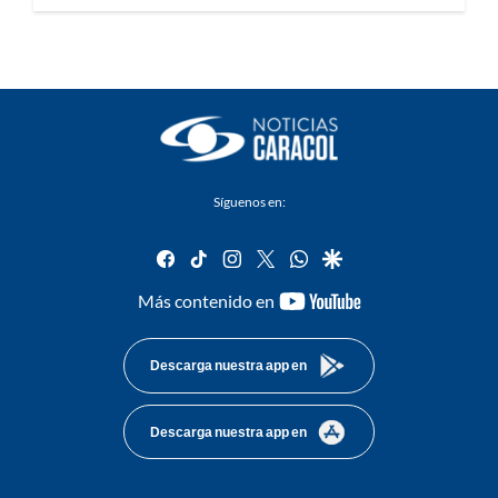
Síguenos en:
facebook
tiktok
instagram
twitter
whatsapp
google
youtube-
Más contenido en
footer
Descarga nuestra app en
Descarga nuestra app en