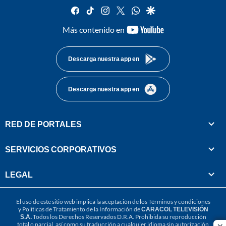
facebook
tiktok
instagram
twitter
whatsapp
google
youtube-
Más contenido en
footer
Descarga nuestra app en
Descarga nuestra app en
RED DE PORTALES
SERVICIOS CORPORATIVOS
LEGAL
El uso de este sitio web implica la aceptación de los
Términos y condiciones
y
Políticas de Tratamiento de la Información
de
CARACOL TELEVISIÓN
S.A.
Todos los Derechos Reservados D.R.A. Prohibida su reproducción
total o parcial, así como su traducción a cualquier idioma sin autorización