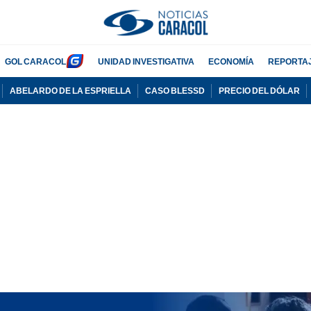
GOL CARACOL
UNIDAD INVESTIGATIVA
ECONOMÍA
REPORTA
ABELARDO DE LA ESPRIELLA
CASO BLESSD
PRECIO DEL DÓLAR
PUBLICIDAD