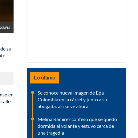
ociales
 de su
nte
Lo último
Se conoce nueva imagen de Epa
onso en
Colombia en la cárcel y junto a su
etalles
abogada: así se ve ahora
Melina Ramírez confesó que se quedó
dormida al volante y estuvo cerca de
una tragedia