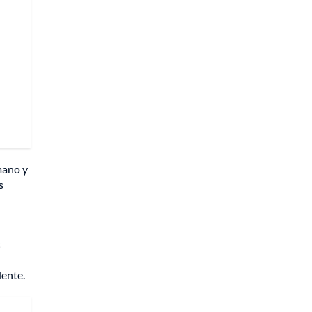
mano y
s
s
dente.