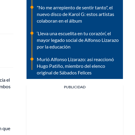
"No me arrepiento de sentir tanto", el
nuevo disco de Karol G: estos artistas
colaboran en el álbum
‘Lleva una escuelita en tu corazón’, el
mayor legado social de Alfonso Lizarazo
por la educación
Murió Alfonso Lizarazo: así reaccionó
Hugo Patiño, miembro del elenco
original de Sábados Felices
cía el
ambos
PUBLICIDAD
ón que