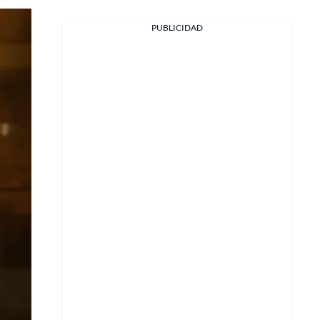
PUBLICIDAD
Facebook
X
Whatsapp
Copiar enlace
Telegram
LinkedIn