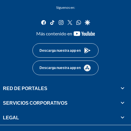
Síguenos en:
facebook
tiktok
instagram
twitter
whatsapp
google
youtube-
Más contenido en
footer
Descarga nuestra app en
Descarga nuestra app en
RED DE PORTALES
SERVICIOS CORPORATIVOS
LEGAL