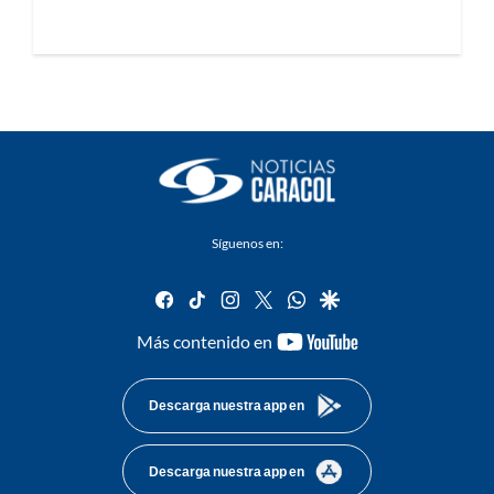
Síguenos en:
facebook
tiktok
instagram
twitter
whatsapp
google
youtube-
Más contenido en
footer
Descarga nuestra app en
Descarga nuestra app en