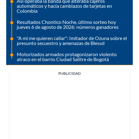
Así operaba la banda que alteraba cajeros
automáticos y hacía cambiazos de tarjetas en
Colombia
Resultados Chontico Noche, último sorteo hoy
jueves 6 de agosto de 2026: números ganadores
"A mí me quieren callar": Imitador de Ozuna sobre el
presunto secuestro y amenazas de Blessd
Motorizados armados protagonizaron violento
atraco en el barrio Ciudad Salitre de Bogotá
PUBLICIDAD