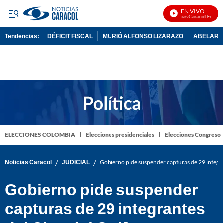
EN VIVO
Noticias Caracol En Vivo
Tendencias:
DÉFICIT FISCAL
MURIÓ ALFONSO LIZARAZO
ABELARDO
PUBLICIDAD
ELECCIONES COLOMBIA
Elecciones presidenciales
Elecciones Congreso
/
/
Noticias Caracol
JUDICIAL
Gobierno pide suspender capturas de 29 integran
Gobierno pide suspender
capturas de 29 integrantes