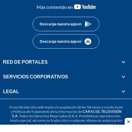
youtube-
Más contenido en
footer
Descarga nuestra app en
Descarga nuestra app en
RED DE PORTALES
SERVICIOS CORPORATIVOS
LEGAL
El uso de este sitio web implica la aceptación de los
Términos y condiciones
y
Políticas de Tratamiento de la Información
de
CARACOL TELEVISIÓN
S.A.
Todos los Derechos Reservados D.R.A. Prohibida su reproducción
total o parcial, así como su traducción a cualquier idioma sin autorización
cl
escrita de su titular. Reproduction in whole or in part, or translation
without written permission is prohibited. All rights reserved 2025.