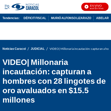
EN VIVO
Noticias Caracol En Vivo
Tendencias:
DÉFICIT FISCAL
MURIÓ ALFONSO LIZARAZO
ABELARDO
PUBLICIDAD
/
/
Noticias Caracol
JUDICIAL
VIDEO| Millonaria incautación: capturan a homb
VIDEO| Millonaria
incautación: capturan a
hombres con 28 lingotes de
oro avaluados en $15.5
millones