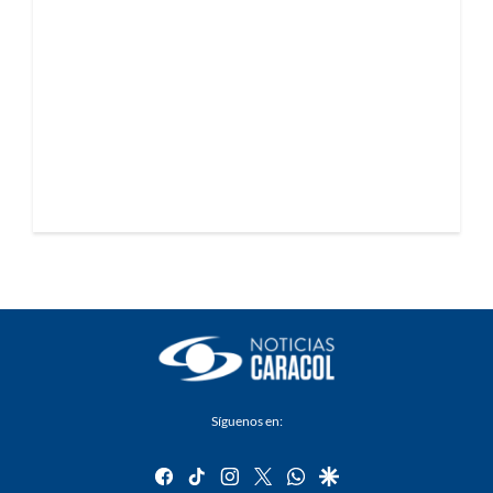
Síguenos en:
facebook
tiktok
instagram
twitter
whatsapp
google