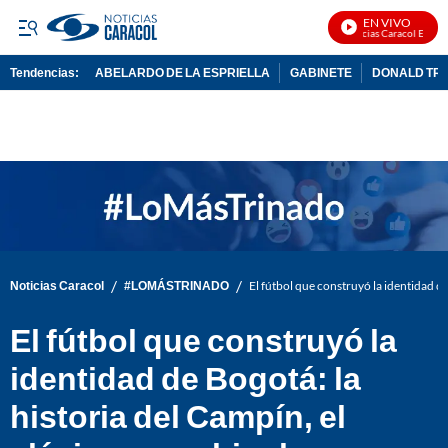
EN VIVO
Noticias Caracol En Vivo
Tendencias:
ABELARDO DE LA ESPRIELLA
GABINETE
DONALD TR
PUBLICIDAD
/
/
Noticias Caracol
#LOMÁSTRINADO
El fútbol que construyó la identidad de
El fútbol que construyó la
identidad de Bogotá: la
historia del Campín, el