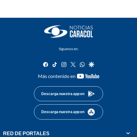
Síguenos en:
facebook
tiktok
instagram
twitter
whatsapp
google
youtube-
Más contenido en
footer
Descarga nuestra app en
Descarga nuestra app en
RED DE PORTALES