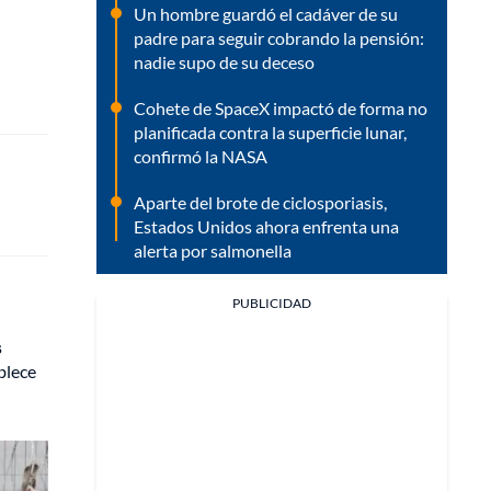
Un hombre guardó el cadáver de su
padre para seguir cobrando la pensión:
nadie supo de su deceso
Cohete de SpaceX impactó de forma no
planificada contra la superficie lunar,
confirmó la NASA
Aparte del brote de ciclosporiasis,
Estados Unidos ahora enfrenta una
alerta por salmonella
PUBLICIDAD
s
blece