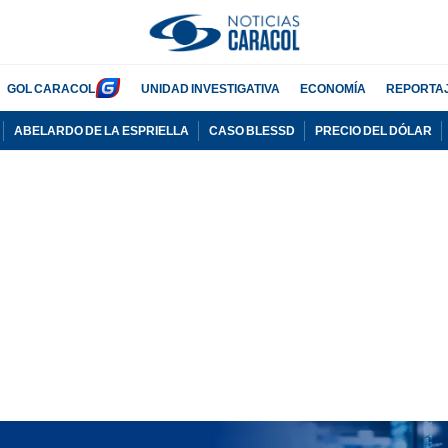
GOL CARACOL
UNIDAD INVESTIGATIVA
ECONOMÍA
REPORTA
ABELARDO DE LA ESPRIELLA
CASO BLESSD
PRECIO DEL DÓLAR
PUBLICIDAD