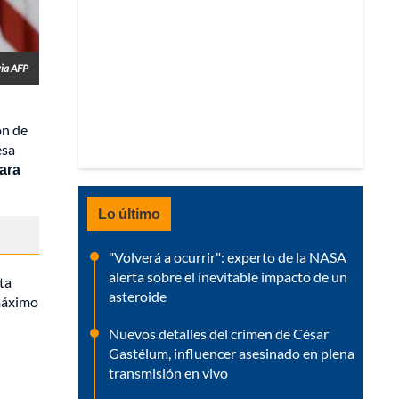
ia AFP
on de
esa
para
Lo último
"Volverá a ocurrir": experto de la NASA
alerta sobre el inevitable impacto de un
ta
asteroide
 máximo
Nuevos detalles del crimen de César
Gastélum, influencer asesinado en plena
transmisión en vivo