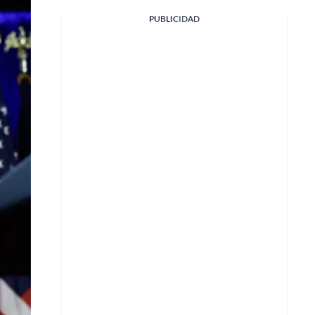
PUBLICIDAD
Facebook
X
Whatsapp
Copiar enlace
Telegram
LinkedIn