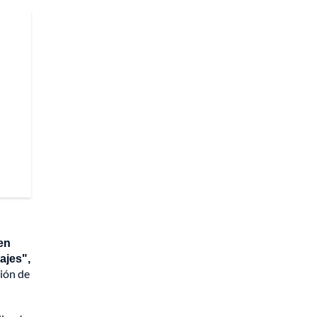
en
ajes",
ción de