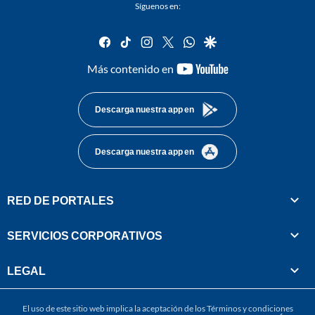
Síguenos en:
facebook
tiktok
instagram
twitter
whatsapp
google
youtube-
Más contenido en
footer
Descarga nuestra app en
Descarga nuestra app en
RED DE PORTALES
SERVICIOS CORPORATIVOS
LEGAL
El uso de este sitio web implica la aceptación de los
Términos y condiciones