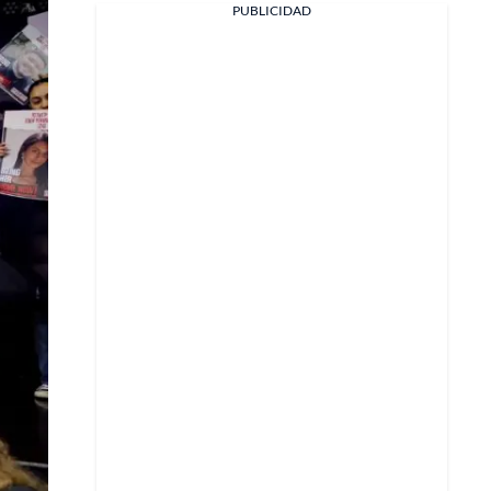
PUBLICIDAD
Facebook
X
Whatsapp
Copiar enlace
Telegram
LinkedIn