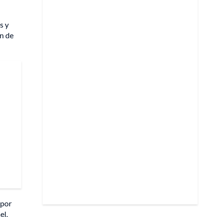
s y
ón de
 por
el,