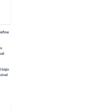
define
os
ual
l bajo
ional