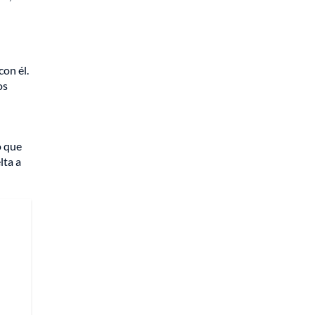
on él.
os
u
o que
lta a