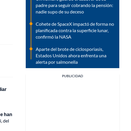
padre para seguir cobrando la pensión:
nadie supo de su deceso
Cohete de SpaceX impactó de forma no
planificada contra la superficie lunar,
confirmó la NASA
Aparte del brote de ciclosporiasis,
Estados Unidos ahora enfrenta una
alerta por salmonella
PUBLICIDAD
iar
ue han
, del