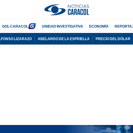
GOL CARACOL
UNIDAD INVESTIGATIVA
ECONOMÍA
REPORTA
LFONSO LIZARAZO
ABELARDO DE LA ESPRIELLA
PRECIO DEL DÓLAR
PUBLICIDAD