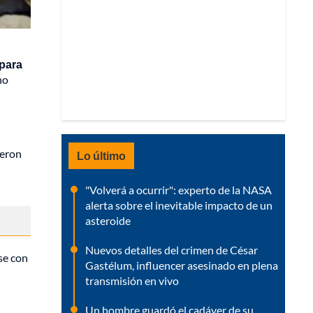
para
no
ueron
Lo último
"Volverá a ocurrir": experto de la NASA
alerta sobre el inevitable impacto de un
asteroide
Nuevos detalles del crimen de César
se con
Gastélum, influencer asesinado en plena
transmisión en vivo
Un hombre guardó el cadáver de su