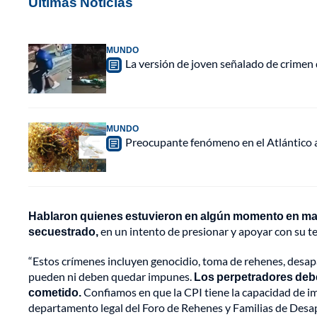
Últimas Noticias
MUNDO
La versión de joven señalado de crimen 
MUNDO
Preocupante fenómeno en el Atlántico a
Hablaron quienes estuvieron en algún momento en mano
secuestrado,
en un intento de presionar y apoyar con su te
“Estos crímenes incluyen genocidio, toma de rehenes, desapar
pueden ni deben quedar impunes.
Los perpetradores debe
cometido.
Confiamos en que la CPI tiene la capacidad de impar
departamento legal del Foro de Rehenes y Familias de Desa