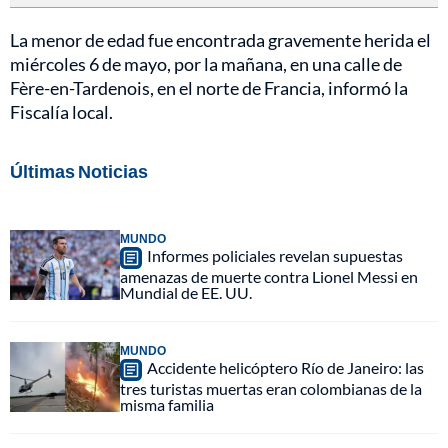
La menor de edad fue encontrada gravemente herida el
miércoles 6 de mayo, por la mañana, en una calle de
Fère-en-Tardenois, en el norte de Francia, informó la
Fiscalía local.
Últimas Noticias
MUNDO
Informes policiales revelan supuestas
amenazas de muerte contra Lionel Messi en
Mundial de EE. UU.
MUNDO
Accidente helicóptero Río de Janeiro: las
tres turistas muertas eran colombianas de la
misma familia