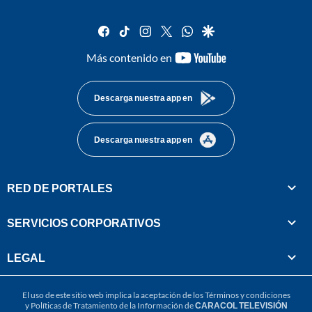
facebook
tiktok
instagram
twitter
whatsapp
google
youtube-
Más contenido en
footer
Descarga nuestra app en
Descarga nuestra app en
RED DE PORTALES
SERVICIOS CORPORATIVOS
LEGAL
El uso de este sitio web implica la aceptación de los
Términos y condiciones
y
Políticas de Tratamiento de la Información
de
CARACOL TELEVISIÓN