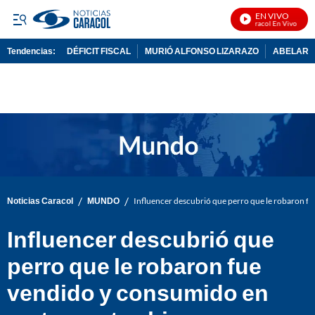
EN VIVO
Noticias Caracol En Vivo
Tendencias:
DÉFICIT FISCAL
MURIÓ ALFONSO LIZARAZO
ABELARDO
PUBLICIDAD
/
/
Noticias Caracol
MUNDO
Influencer descubrió que perro que le robaron f
Influencer descubrió que
perro que le robaron fue
vendido y consumido en