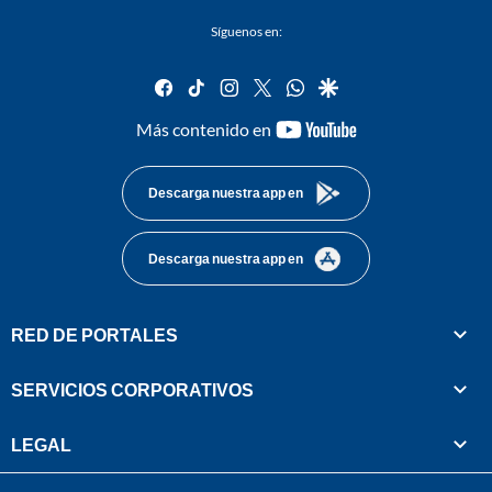
Síguenos en:
facebook
tiktok
instagram
twitter
whatsapp
google
youtube-
Más contenido en
footer
Descarga nuestra app en
Descarga nuestra app en
RED DE PORTALES
SERVICIOS CORPORATIVOS
LEGAL