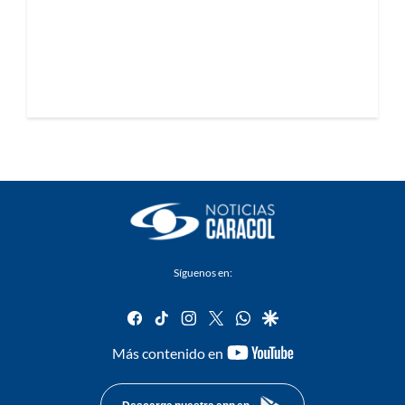
Síguenos en:
facebook
tiktok
instagram
twitter
whatsapp
google
youtube-
Más contenido en
footer