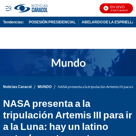
EN VIVO
Noticias Caracol En Viv
Tendencias:
POSESIÓN PRESIDENCIAL
ABELARDO DE LA ESPRIELLA
PUBLICIDAD
/
/
Noticias Caracol
MUNDO
NASA presenta a la tripulación Artemis III para ir a
NASA presenta a la
tripulación Artemis III para ir
a la Luna: hay un latino