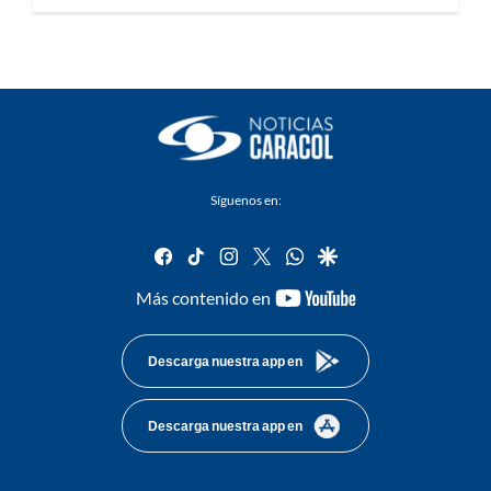
Síguenos en:
facebook
tiktok
instagram
twitter
whatsapp
google
youtube-
Más contenido en
footer
Descarga nuestra app en
Descarga nuestra app en