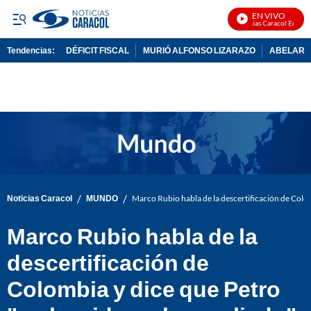
EN VIVO
Noticias Caracol En Vivo
Tendencias:
DÉFICIT FISCAL
MURIÓ ALFONSO LIZARAZO
ABELARDO
PUBLICIDAD
/
/
Noticias Caracol
MUNDO
Marco Rubio habla de la descertificación de Colom
Marco Rubio habla de la
descertificación de
Colombia y dice que Petro