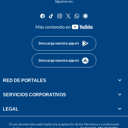
Síguenos en:
facebook
tiktok
instagram
twitter
whatsapp
google
youtube-
Más contenido en
footer
Descarga nuestra app en
Descarga nuestra app en
RED DE PORTALES
SERVICIOS CORPORATIVOS
LEGAL
El uso de este sitio web implica la aceptación de los
Términos y condiciones