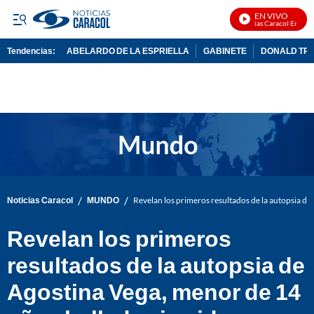
EN VIVO
Noticias Caracol En Vivo
Tendencias:
ABELARDO DE LA ESPRIELLA
GABINETE
DONALD TR
PUBLICIDAD
/
/
Noticias Caracol
MUNDO
Revelan los primeros resultados de la autopsia de
Revelan los primeros
resultados de la autopsia de
Agostina Vega, menor de 14