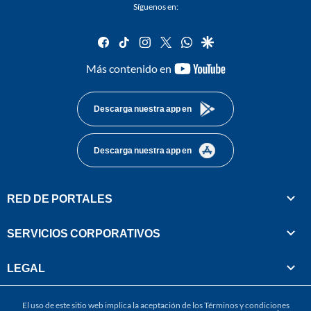
Síguenos en:
facebook
tiktok
instagram
twitter
whatsapp
google
youtube-
Más contenido en
footer
Descarga nuestra app en
Descarga nuestra app en
RED DE PORTALES
SERVICIOS CORPORATIVOS
LEGAL
El uso de este sitio web implica la aceptación de los
Términos y condiciones