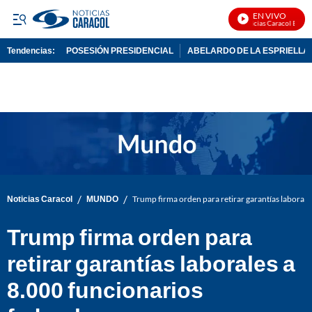
EN VIVO
Noticias Caracol En Viv
Tendencias:
POSESIÓN PRESIDENCIAL
ABELARDO DE LA ESPRIELLA
PUBLICIDAD
/
/
Noticias Caracol
MUNDO
Trump firma orden para retirar garantías laborale
Trump firma orden para
retirar garantías laborales a
8.000 funcionarios