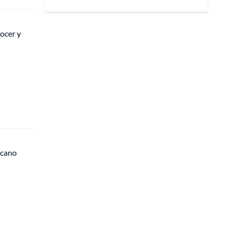
cocer y
icano