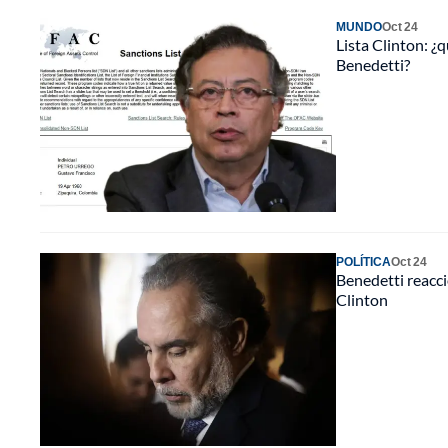
MUNDO
Oct 24
Lista Clinton: ¿q
Benedetti?
POLÍTICA
Oct 24
Benedetti reaccio
Clinton