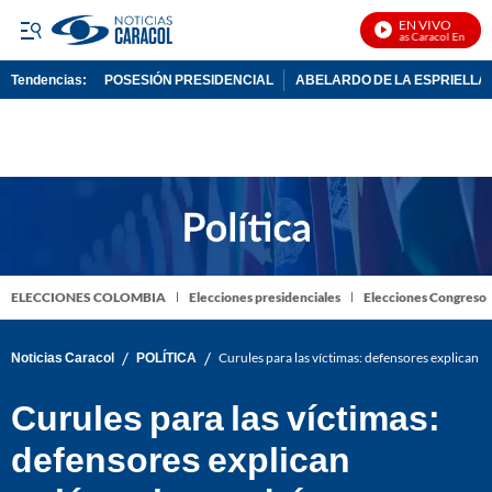
EN VIVO
Noticias Caracol En Vivo
Tendencias:
POSESIÓN PRESIDENCIAL
ABELARDO DE LA ESPRIELLA
PUBLICIDAD
ELECCIONES COLOMBIA
Elecciones presidenciales
Elecciones Congreso
/
/
Noticias Caracol
POLÍTICA
Curules para las víctimas: defensores explican 
Curules para las víctimas:
defensores explican