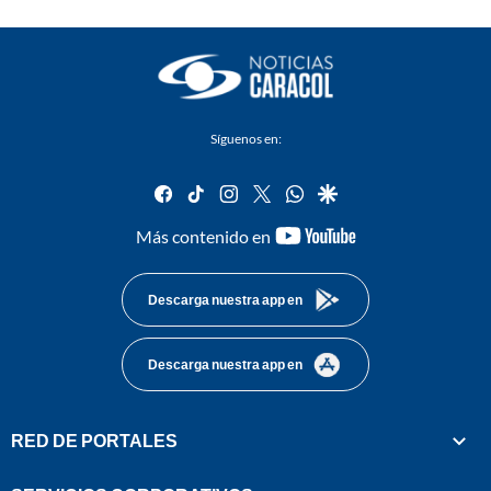
Síguenos en:
facebook
tiktok
instagram
twitter
whatsapp
google
youtube-
Más contenido en
footer
Descarga nuestra app en
Descarga nuestra app en
RED DE PORTALES