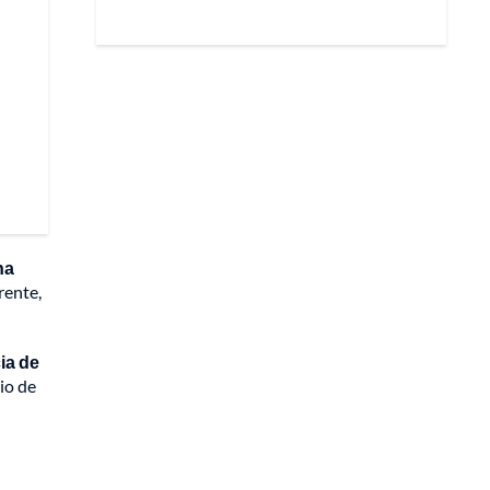
na
rente,
ia de
io de