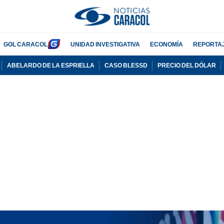
GOL CARACOL
UNIDAD INVESTIGATIVA
ECONOMÍA
REPORTA
ABELARDO DE LA ESPRIELLA
CASO BLESSD
PRECIO DEL DÓLAR
PUBLICIDAD