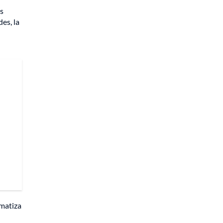
es
es, la
gmatiza