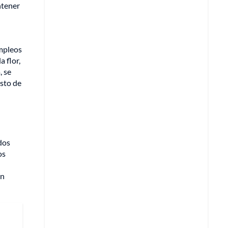
ntener
mpleos
 flor,
, se
osto de
dos
os
an