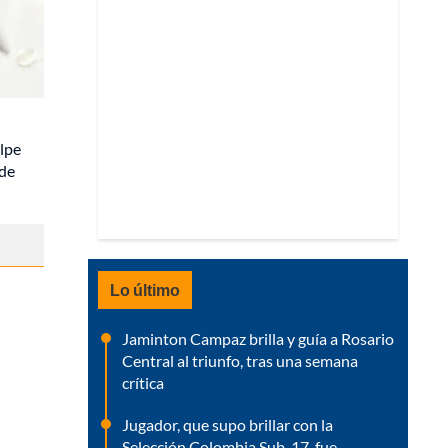
olpe
 de
Lo último
Jaminton Campaz brilla y guía a Rosario
Central al triunfo, tras una semana
crítica
Jugador, que supo brillar con la
Selección Colombia Sub-17, fue