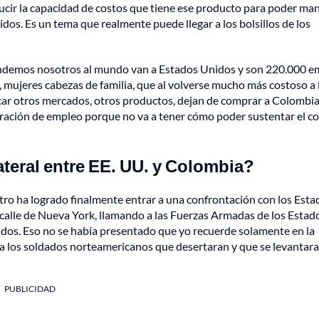
ducir la capacidad de costos que tiene ese producto para poder ma
os. Es un tema que realmente puede llegar a los bolsillos de los
endemos nosotros al mundo van a Estados Unidos y son 220.000 e
 mujeres cabezas de familia, que al volverse mucho más costoso a la
car otros mercados, otros productos, dejan de comprar a Colombia
neración de empleo porque no va a tener cómo poder sustentar el c
lateral entre EE. UU. y Colombia?
etro ha logrado finalmente entrar a una confrontación con los Esta
 calle de Nueva York, llamando a las Fuerzas Armadas de los Estad
dos. Eso no se había presentado que yo recuerde solamente en la
a los soldados norteamericanos que desertaran y que se levantar
PUBLICIDAD