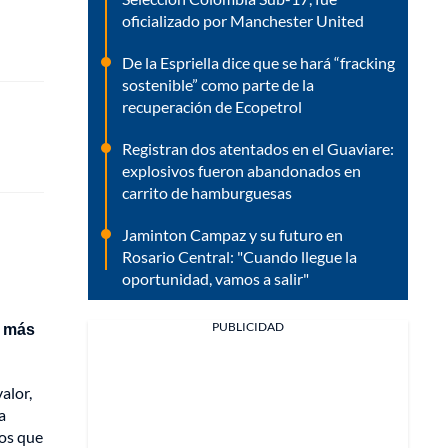
oficializado por Manchester United
De la Espriella dice que se hará “fracking
sostenible” como parte de la
recuperación de Ecopetrol
Registran dos atentados en el Guaviare:
explosivos fueron abandonados en
carrito de hamburguesas
Jaminton Campaz y su futuro en
Rosario Central: "Cuando llegue la
oportunidad, vamos a salir"
PUBLICIDAD
a más
alor,
a
ros que