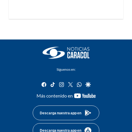
Síguenos en:
facebook
tiktok
instagram
twitter
whatsapp
google
youtube-
Más contenido en
footer
Descarga nuestra app en
Descarga nuestra app en