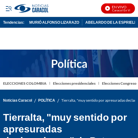
EN VIVO
Noticias Caracol En Vivo
Tendencias:
MURIÓ ALFONSO LIZARAZO
ABELARDO DE LA ESPRIELL
PUBLICIDAD
ELECCIONES COLOMBIA
Elecciones presidenciales
Elecciones Congreso
/
/
Noticias Caracol
POLÍTICA
Tierralta, "muy sentido por apresuradas declar
Tierralta, "muy sentido por
apresuradas