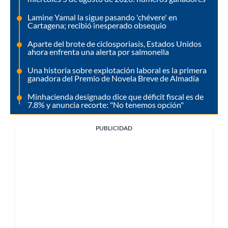
Lamine Yamal la sigue pasando 'chévere' en
Cartagena; recibió inesperado obsequio
Aparte del brote de ciclosporiasis, Estados Unidos
ahora enfrenta una alerta por salmonella
Una historia sobre explotación laboral es la primera
ganadora del Premio de Novela Breve de Almadía
Minhacienda designado dice que déficit fiscal es de
7.8% y anuncia recorte: "No tenemos opción"
PUBLICIDAD