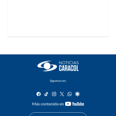
Síguenos en:
facebook
tiktok
instagram
twitter
whatsapp
google
youtube-
Más contenido en
footer