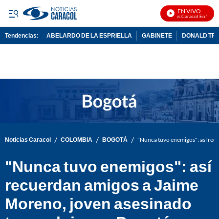
EN VIVO
Noticias Caracol En Vivo
Tendencias:
ABELARDO DE LA ESPRIELLA
GABINETE
DONALD TR
PUBLICIDAD
/
/
/
Noticias Caracol
COLOMBIA
BOGOTÁ
"Nunca tuvo enemigos": así rec
"Nunca tuvo enemigos": así
recuerdan amigos a Jaime
Moreno, joven asesinado