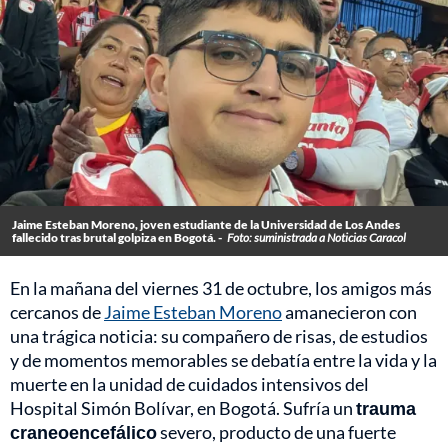
Jaime Esteban Moreno, joven estudiante de la Universidad de Los Andes
fallecido tras brutal golpiza en Bogotá. -
Foto: suministrada a Noticias Caracol
En la mañana del viernes 31 de octubre, los amigos más
cercanos de
Jaime Esteban Moreno
amanecieron con
una trágica noticia: su compañero de risas, de estudios
y de momentos memorables se debatía entre la vida y la
muerte en la unidad de cuidados intensivos del
Hospital Simón Bolívar, en Bogotá. Sufría un
trauma
craneoencefálico
severo, producto de una fuerte