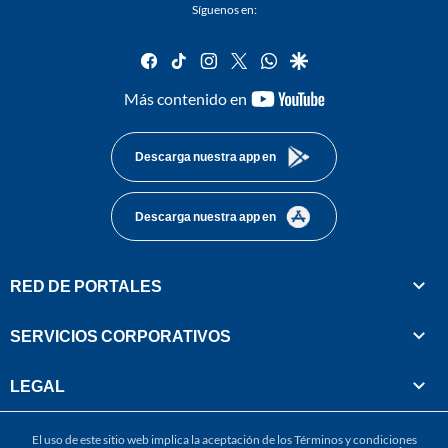
Síguenos en:
facebook
tiktok
instagram
twitter
whatsapp
google
youtube-
Más contenido en
footer
Descarga nuestra app en
Descarga nuestra app en
RED DE PORTALES
SERVICIOS CORPORATIVOS
LEGAL
El uso de este sitio web implica la aceptación de los
Términos y condiciones