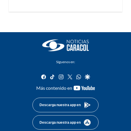
Síguenos en:
facebook
tiktok
instagram
twitter
whatsapp
google
youtube-
Más contenido en
footer
Descarga nuestra app en
Descarga nuestra app en