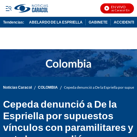
EN VIVO
Noticias Caracol En Vivo
Tendencias:
ABELARDO DE LA ESPRIELLA
GABINETE
ACCIDENTE 
PUBLICIDAD
/
/
Noticias Caracol
COLOMBIA
Cepeda denunció a De la Espriella por supuesto
Cepeda denunció a De la
Espriella por supuestos
vínculos con paramilitares y