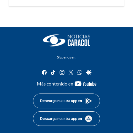
Síguenos en:
facebook
tiktok
instagram
twitter
whatsapp
google
youtube-
Más contenido en
footer
Descarga nuestra app en
Descarga nuestra app en