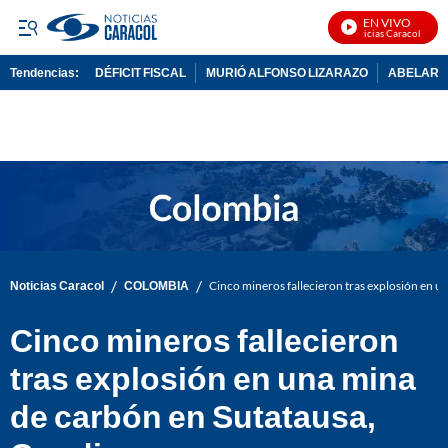
EN VIVO
Noticias Caracol En Viv
Tendencias:
DÉFICIT FISCAL
MURIÓ ALFONSO LIZARAZO
ABELARDO
PUBLICIDAD
/
/
Noticias Caracol
COLOMBIA
Cinco mineros fallecieron tras explosión en 
Cinco mineros fallecieron
tras explosión en una mina
de carbón en Sutatausa,