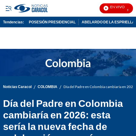
EN VIVO
Noticias
Tendencias:
POSESIÓN PRESIDENCIAL
ABELARDO DE LA ESPRIELLA
PUBLICIDAD
/
/
Noticias Caracol
COLOMBIA
Día del Padre en Colombia cambiaría en 2026: 
Día del Padre en Colombia
cambiaría en 2026: esta
sería la nueva fecha de