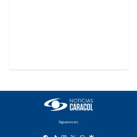
Síguenos en:
facebook
tiktok
instagram
twitter
whatsapp
google