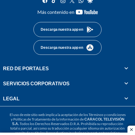
youtube-
Más contenido en
footer
Descarga nuestra app en
Descarga nuestra app en
RED DE PORTALES
SERVICIOS CORPORATIVOS
LEGAL
El uso de este sitio web implica la aceptación de los
Términos y condiciones
y
Políticas de Tratamiento de la Información
de
CARACOL TELEVISIÓN
S.A.
Todos los Derechos Reservados D.R.A. Prohibida su reproducción
total o parcial, así como su traducción a cualquier idioma sin autorización
cl
escrita de su titular. Reproduction in whole or in part, or translation