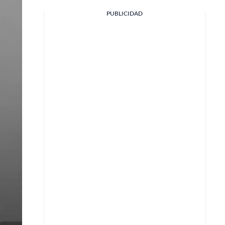
PUBLICIDAD
Facebook
X
Whatsapp
Copiar enlace
Telegram
LinkedIn