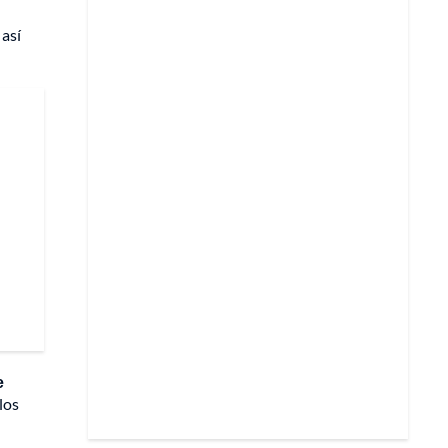
 así
e
los