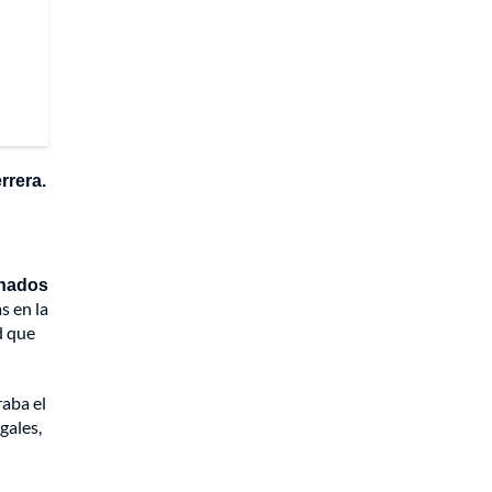
rrera.
onados
s en la
d que
aba el
gales,