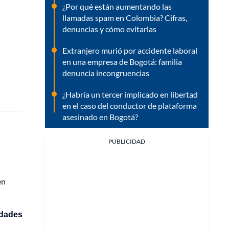
¿Por qué están aumentando las
llamadas spam en Colombia? Cifras,
denuncias y cómo evitarlas
Extranjero murió por accidente laboral
en una empresa de Bogotá: familia
denuncia incongruencias
¿Habría un tercer implicado en libertad
en el caso del conductor de plataforma
asesinado en Bogotá?
PUBLICIDAD
en
idades