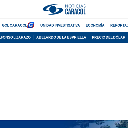
GOL CARACOL
UNIDAD INVESTIGATIVA
ECONOMÍA
REPORTA
LFONSO LIZARAZO
ABELARDO DE LA ESPRIELLA
PRECIO DEL DÓLAR
PUBLICIDAD