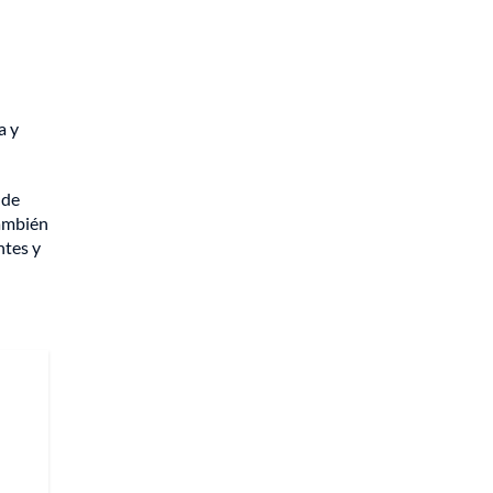
a y
 de
también
ntes y