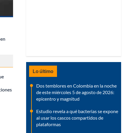
 en
Lo último
ue
Dos temblores en Colombia en la noche
ciones
de este miércoles 5 de agosto de 2026:
epicentro y magnitud
Estudio revela a qué bacterias se expone
al usar los cascos compartidos de
plataformas