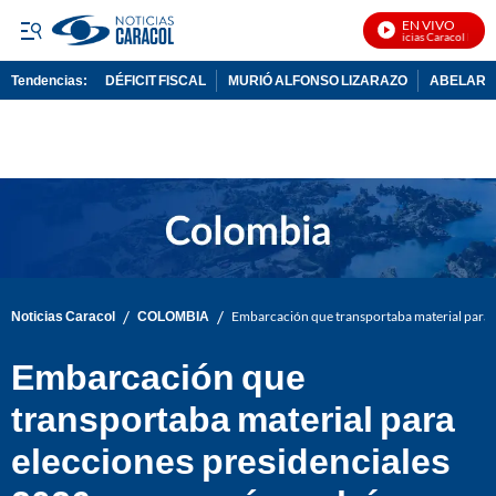
EN VIVO
Noticias Caracol En Viv
Tendencias:
DÉFICIT FISCAL
MURIÓ ALFONSO LIZARAZO
ABELARDO
PUBLICIDAD
/
/
Noticias Caracol
COLOMBIA
Embarcación que transportaba material para e
Embarcación que
transportaba material para
elecciones presidenciales