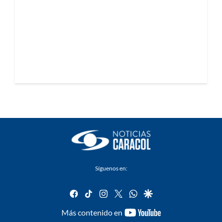
Síguenos en:
facebook
tiktok
instagram
twitter
whatsapp
google
youtube-
Más contenido en
footer