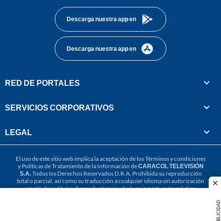
Descarga nuestra app en
Descarga nuestra app en
RED DE PORTALES
SERVICIOS CORPORATIVOS
LEGAL
El uso de este sitio web implica la aceptación de los
Términos y condiciones
y
Políticas de Tratamiento de la Información
de
CARACOL TELEVISIÓN
S.A.
Todos los Derechos Reservados D.R.A. Prohibida su reproducción
total o parcial, así como su traducción a cualquier idioma sin autorización
cl
escrita de su titular. Reproduction in whole or in part, or translation
without written permission is prohibited. All rights reserved 2025.
PUBLICIDAD
MIEMBRO DE: