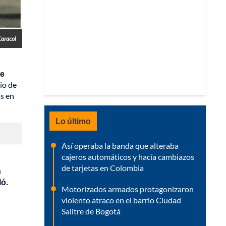
Caracol
de
io de
as en
Lo último
Así operaba la banda que alteraba
cajeros automáticos y hacía cambiazos
de tarjetas en Colombia
n
ló.
Motorizados armados protagonizaron
violento atraco en el barrio Ciudad
Salitre de Bogotá