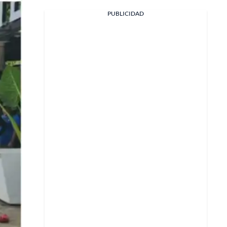
PUBLICIDAD
Facebook
X
Whatsapp
Copiar enlace
Telegram
LinkedIn