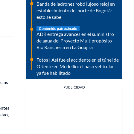
Banda de ladrones robó lujoso reloj en
establecimiento del norte de Bogotá:
esto se sabe
Contenido patrocinado
ADR entrega avances en el suministro
de agua del Proyecto Multipropósito
Río Ranchería en La Guajira
Fotos | Así fue el accidente en el túnel de
Oriente en Medellín: el paso vehicular
ya fue habilitado
cias
PUBLICIDAD
entes
sivo,