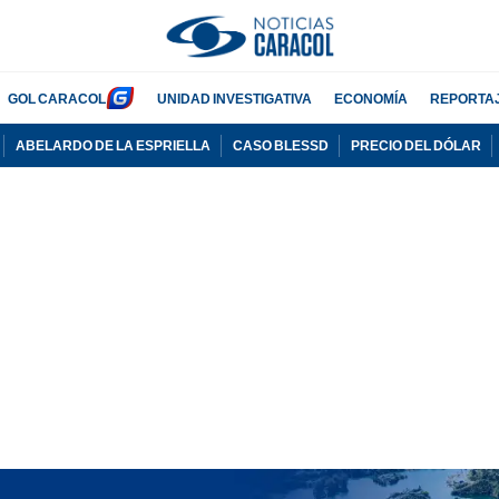
GOL CARACOL
UNIDAD INVESTIGATIVA
ECONOMÍA
REPORTA
ABELARDO DE LA ESPRIELLA
CASO BLESSD
PRECIO DEL DÓLAR
PUBLICIDAD