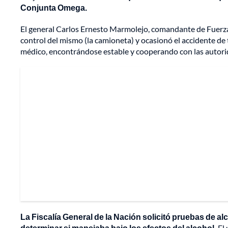
Conjunta Omega.
El general Carlos Ernesto Marmolejo, comandante de Fuerza
control del mismo (la camioneta) y ocasionó el accidente de
médico, encontrándose estable y cooperando con las autorida
La Fiscalía General de la Nación solicitó pruebas de a
determinar si manejaba bajo los efectos del alcohol.
El 