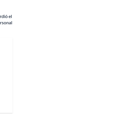
dió el
ersonal