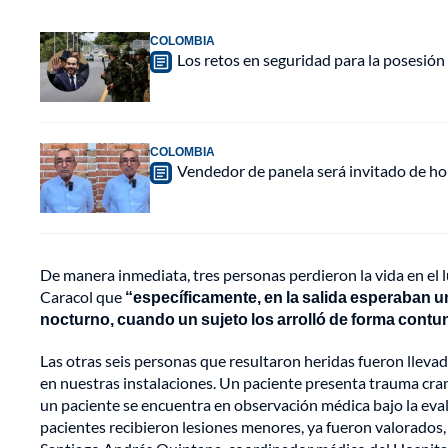
COLOMBIA
Los retos en seguridad para la posesión 
COLOMBIA
Vendedor de panela será invitado de hon
De manera inmediata, tres personas perdieron la vida en el 
Caracol que
“específicamente, en la salida esperaban u
nocturno, cuando un sujeto los arrolló de forma contu
Las otras seis personas que resultaron heridas fueron llevada
en nuestras instalaciones. Un paciente presenta trauma cran
un paciente se encuentra en observación médica bajo la evalu
pacientes recibieron lesiones menores, ya fueron valorados,