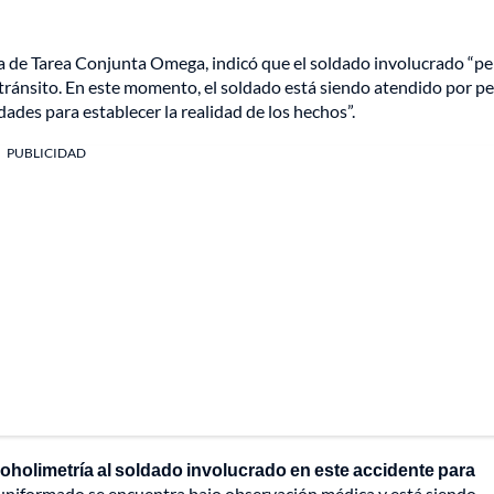
 de Tarea Conjunta Omega, indicó que el soldado involucrado “per
 tránsito. En este momento, el soldado está siendo atendido por p
des para establecer la realidad de los hechos”.
PUBLICIDAD
lcoholimetría al soldado involucrado en este accidente para
uniformado se encuentra bajo observación médica y está siendo