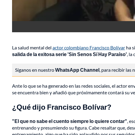
La salud mental del
actor colombiano Francisco Bolívar
ha s
salida de la exitosa serie 'Sin Senos Sí Hay Paraíso'
, la
Síganos en nuestro
WhatsApp Channel
, para recibir las
Ante lo que se ha generado en las redes sociales, el actor e
se encuentra bien y añadió que próximamente contará su ver
¿Qué dijo Francisco Bolívar?
"El que no sabe el cuento siempre lo quiere contar"
, es
entrenando y presumiendo su figura. Cabe resaltar que, desd
entrenamiento, algo que ha sido aplaudido por sus seguidor