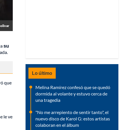
olivar
ra
su
rada.
Lo último
ró que
Melina Ramírez confesó que se quedó
dormida al volante y estuvo cerca de
una tragedia
"No me arrepiento de sentir tanto", el
e le ve
nuevo disco de Karol G: estos artistas
colaboran en el álbum