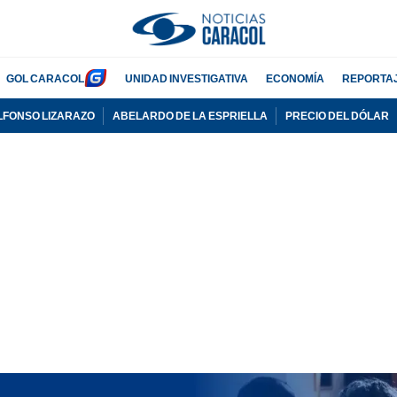
GOL CARACOL
UNIDAD INVESTIGATIVA
ECONOMÍA
REPORTA
LFONSO LIZARAZO
ABELARDO DE LA ESPRIELLA
PRECIO DEL DÓLAR
PUBLICIDAD