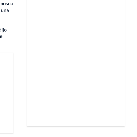
limosna
e una
dijo
te