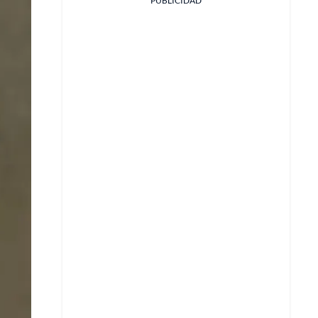
PUBLICIDAD
Facebook
X
Whatsapp
Copiar enlace
Telegram
LinkedIn