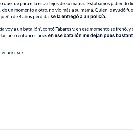
lo que fue para ella estar lejos de su mamá. "Estábamos pidiendo 
e, de un momento a otro, no vio más a su mamá. Quien le ayudó fu
equeña de 4 años perdida,
se la entregó a un policía
.
cía voy a un batallón", contó Tabares y, en ese momento se frenó, y 
lar, pero entonces pues
en ese batallón me dejan pues bastan
PUBLICIDAD