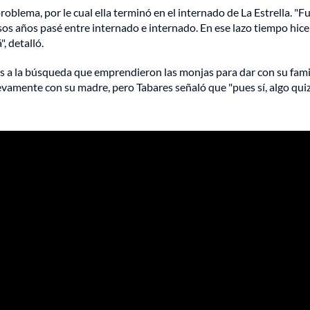
oblema, por le cual ella terminó en el internado de La Estrella. "Fu
os años pasé entre internado e internado. En ese lazo tiempo hice
 detalló.
s a la búsqueda que emprendieron las monjas para dar con su famil
evamente con su madre, pero Tabares señaló que "pues sí, algo qui