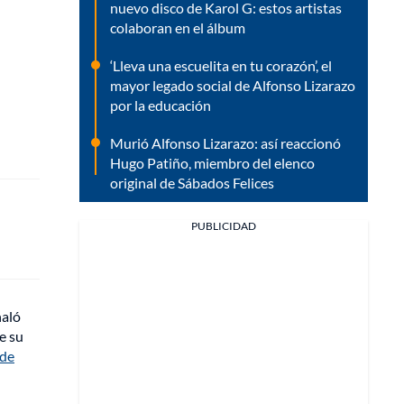
nuevo disco de Karol G: estos artistas
colaboran en el álbum
‘Lleva una escuelita en tu corazón’, el
mayor legado social de Alfonso Lizarazo
por la educación
Murió Alfonso Lizarazo: así reaccionó
Hugo Patiño, miembro del elenco
original de Sábados Felices
PUBLICIDAD
ñaló
e su
 de