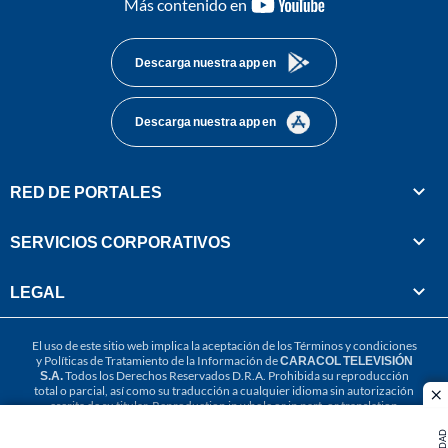
youtube-
Más contenido en
footer
Descarga nuestra app en
Descarga nuestra app en
RED DE PORTALES
SERVICIOS CORPORATIVOS
LEGAL
El uso de este sitio web implica la aceptación de los
Términos y condiciones
y
Políticas de Tratamiento de la Información
de
CARACOL TELEVISIÓN
S.A.
Todos los Derechos Reservados D.R.A. Prohibida su reproducción
total o parcial, así como su traducción a cualquier idioma sin autorización
cl
escrita de su titular. Reproduction in whole or in part, or translation
without written permission is prohibited. All rights reserved 2025.