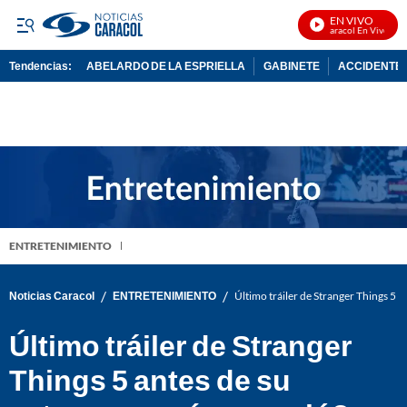
EN VIVO
Noticias Caracol En Vivo
Tendencias:
ABELARDO DE LA ESPRIELLA
GABINETE
ACCIDENTE 
PUBLICIDAD
ENTRETENIMIENTO
/
/
Noticias Caracol
ENTRETENIMIENTO
Último tráiler de Stranger Things 5 a
Último tráiler de Stranger
Things 5 antes de su