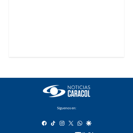
Síguenos en:
facebook
tiktok
instagram
twitter
whatsapp
google