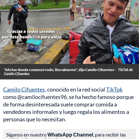
"Ahí fue donde comenzó todo, literalmente", dijo Camilo Cifuentes -
TikTok de
Camilo Cifuentes
Camilo Cifuentes,
conocido en la red social
TikTok
como @camilocifuentes96, se ha hecho famoso porque
de forma desinteresada suele comprar comida a
vendedores informales y luego regala los alimentos a
personas que lo necesitan.
Síganos en nuestro
WhatsApp Channel
, para recibir las