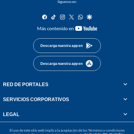
Síguenos en:
facebook
tiktok
instagram
twitter
whatsapp
google
youtube-
Más contenido en
footer
Descarga nuestra app en
Descarga nuestra app en
RED DE PORTALES
SERVICIOS CORPORATIVOS
LEGAL
El uso de este sitio web implica la aceptación de los
Términos y condiciones