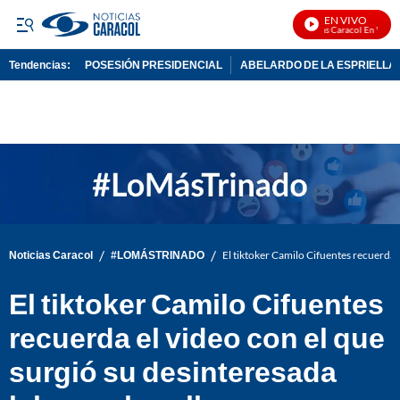
EN VIVO
Noticias Caracol En Vivo
Tendencias:
POSESIÓN PRESIDENCIAL
ABELARDO DE LA ESPRIELLA
PUBLICIDAD
/
/
Noticias Caracol
#LOMÁSTRINADO
El tiktoker Camilo Cifuentes recuerda e
El tiktoker Camilo Cifuentes
recuerda el video con el que
surgió su desinteresada