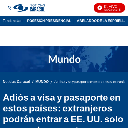
EN VIVO
Noticias Caracol En Vivo
Tendencias:
POSESIÓN PRESIDENCIAL
ABELARDO DE LA ESPRIELLA
PUBLICIDAD
/
/
Noticias Caracol
MUNDO
Adiós a visa y pasaporte en estos países: extranj
Adiós a visa y pasaporte en
estos países: extranjeros
podrán entrar a EE. UU. solo