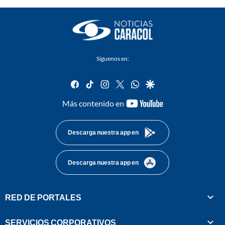
Síguenos en:
facebook
tiktok
instagram
twitter
whatsapp
google
youtube-
Más contenido en
footer
Descarga nuestra app en
Descarga nuestra app en
RED DE PORTALES
SERVICIOS CORPORATIVOS