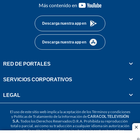
youtube-
Más contenido en
footer
Descarga nuestra app en
Descarga nuestra app en
RED DE PORTALES
SERVICIOS CORPORATIVOS
LEGAL
El uso de este sitio web implica la aceptación de los
Términos y condiciones
y
Políticas de Tratamiento de la Información
de
CARACOL TELEVISIÓN
S.A.
Todos los Derechos Reservados D.R.A. Prohibida su reproducción
total o parcial, así como su traducción a cualquier idioma sin autorización
cl
escrita de su titular. Reproduction in whole or in part, or translation
without written permission is prohibited. All rights reserved 2025.