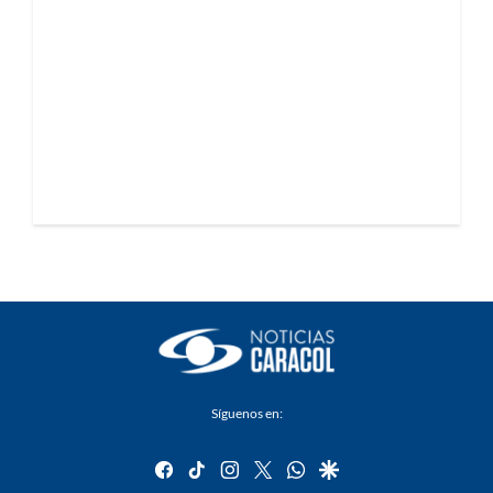
Síguenos en:
facebook
tiktok
instagram
twitter
whatsapp
google