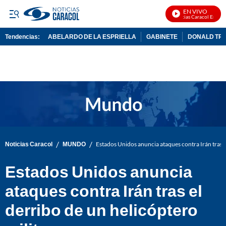
EN VIVO
Noticias Caracol En Vivo
Tendencias:
ABELARDO DE LA ESPRIELLA
GABINETE
DONALD TR
PUBLICIDAD
/
/
Noticias Caracol
MUNDO
Estados Unidos anuncia ataques contra Irán tras e
Estados Unidos anuncia
ataques contra Irán tras el
derribo de un helicóptero