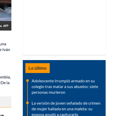
io
AFP
 una
e Iván
Lo último
ombia,
Adolescente irrumpió armado en su
 De la
colegio tras matar a sus abuelos: siete
personas murieron
La versión de joven señalado de crimen
de mujer hallada en una maleta: su
esposa ayudó a capturarlo
ue