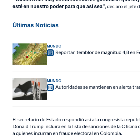
esté en nuestro poder para que así sea"
, declaró el jefe
Últimas Noticias
MUNDO
Reportan temblor de magnitud 4,8 en Ec
MUNDO
Autoridades se mantienen en alerta tra
El secretario de Estado respondió así a la congresista repub
Donald Trump incluirá en la lista de sanciones de la Oficin
a quienes incurran en fraude electoral en Colombia.