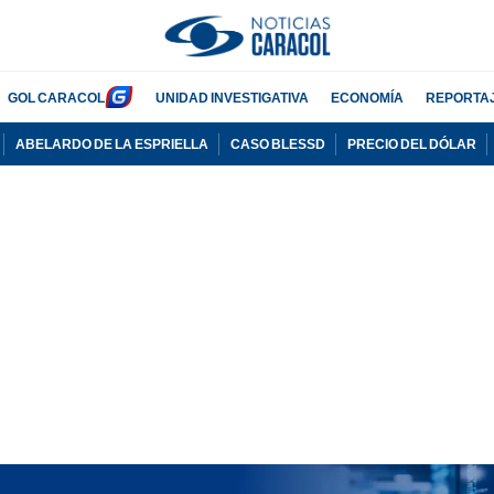
GOL CARACOL
UNIDAD INVESTIGATIVA
ECONOMÍA
REPORTA
ABELARDO DE LA ESPRIELLA
CASO BLESSD
PRECIO DEL DÓLAR
PUBLICIDAD