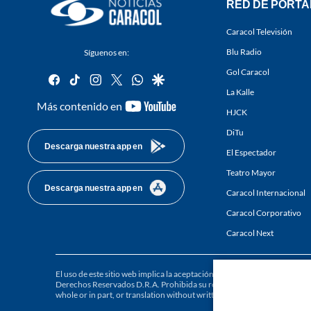
RED DE PORTA
Caracol Televisión
Blu Radio
Síguenos en:
Gol Caracol
facebook
tiktok
instagram
twitter
whatsapp
google
La Kalle
youtube-
Más contenido en
HJCK
footer
DiTu
Descarga nuestra app en
El Espectador
Teatro Mayor
Descarga nuestra app en
Caracol Internacional
Caracol Corporativo
Caracol Next
El uso de este sitio web implica la aceptación de los
Términos y condici
Derechos Reservados D.R.A. Prohibida su reproducción total o parcial, a
whole or in part, or translation without written permission is prohibited