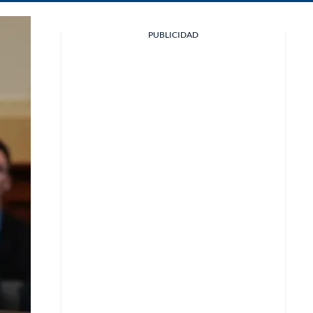
PUBLICIDAD
Facebook
X
Whatsapp
Copiar enlace
Telegram
LinkedIn