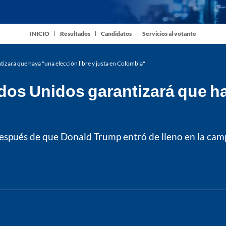
INICIO
Resultados
Candidatos
Servicios al votante
izará que haya "una elección libre y justa en Colombia"
os Unidos garantizará que hay
espués de que Donald Trump entró de lleno en la camp