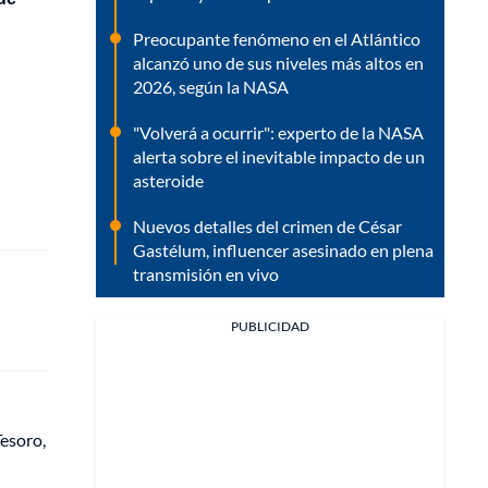
Preocupante fenómeno en el Atlántico
alcanzó uno de sus niveles más altos en
2026, según la NASA
"Volverá a ocurrir": experto de la NASA
alerta sobre el inevitable impacto de un
asteroide
Nuevos detalles del crimen de César
Gastélum, influencer asesinado en plena
transmisión en vivo
PUBLICIDAD
Tesoro,