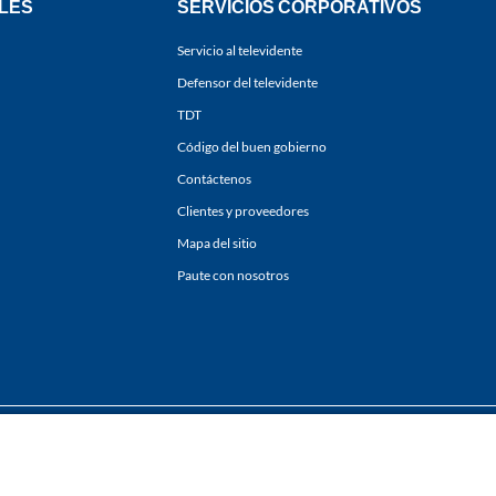
LES
SERVICIOS CORPORATIVOS
Servicio al televidente
Defensor del televidente
TDT
Código del buen gobierno
Contáctenos
Clientes y proveedores
Mapa del sitio
Paute con nosotros
ones
y
Políticas de Tratamiento de la Información
de
CARACOL TELEVISIÓN S.A.
Todo
sí como su traducción a cualquier idioma sin autorización escrita de su titular. Repro
. All rights reserved 2025.