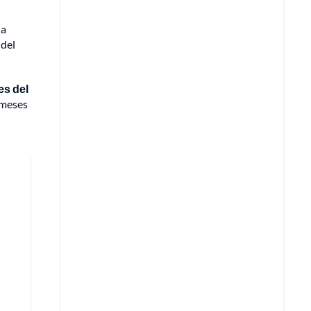
la
 del
es del
 meses