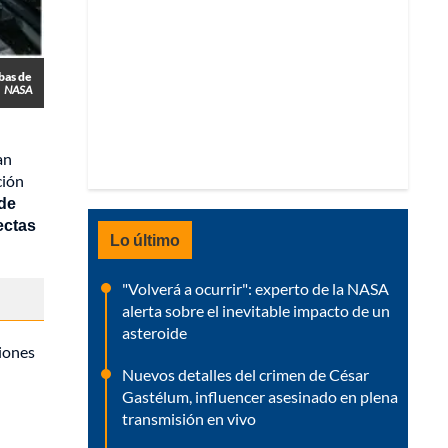
bas de
NASA
an
ción
 de
ectas
Lo último
"Volverá a ocurrir": experto de la NASA
alerta sobre el inevitable impacto de un
asteroide
iones
Nuevos detalles del crimen de César
Gastélum, influencer asesinado en plena
transmisión en vivo