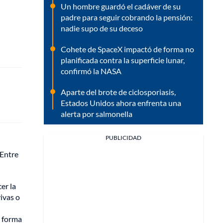
Un hombre guardó el cadáver de su
padre para seguir cobrando la pensión:
nadie supo de su deceso
Cohete de SpaceX impactó de forma no
planificada contra la superficie lunar,
confirmó la NASA
Aparte del brote de ciclosporiasis,
Estados Unidos ahora enfrenta una
alerta por salmonella
PUBLICIDAD
 Entre
er la
ivas o
a forma