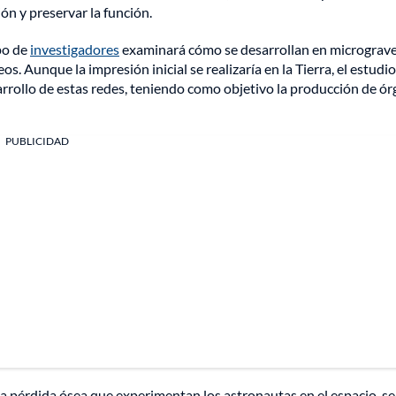
ón y preservar la función.
po de
investigadores
examinará cómo se desarrollan en micrograv
 Aunque la impresión inicial se realizaría en la Tierra, el estudio
arrollo de estas redes, teniendo como objetivo la producción de ó
PUBLICIDAD
a pérdida ósea que experimentan los astronautas en el espacio, se