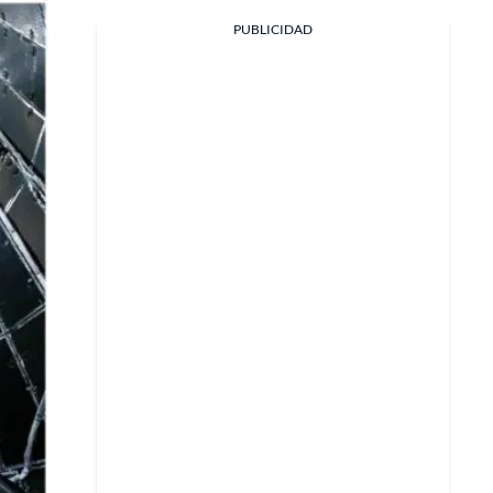
PUBLICIDAD
Facebook
X
Whatsapp
Copiar enlace
Telegram
LinkedIn