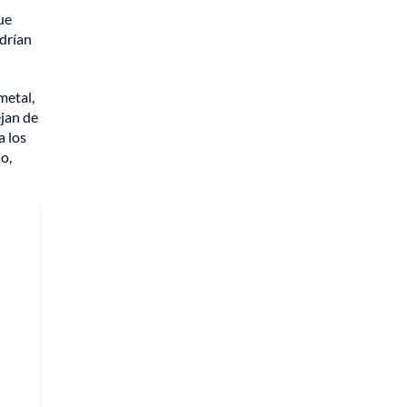
ue
odrían
metal,
ejan de
a los
o,