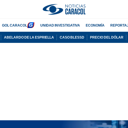
GOL CARACOL
UNIDAD INVESTIGATIVA
ECONOMÍA
REPORTA
ABELARDO DE LA ESPRIELLA
CASO BLESSD
PRECIO DEL DÓLAR
PUBLICIDAD