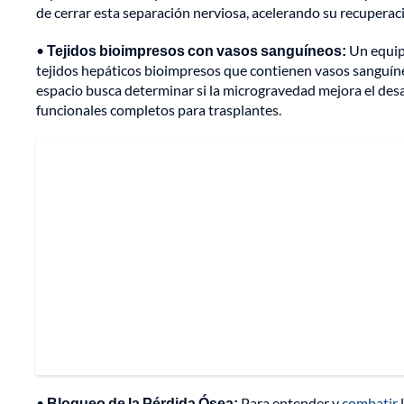
de cerrar esta separación nerviosa, acelerando su recuperaci
•
Tejidos bioimpresos con vasos sanguíneos:
Un equi
tejidos hepáticos bioimpresos que contienen vasos sanguíneos.
espacio busca determinar si la microgravedad mejora el des
funcionales completos para trasplantes.
•
Bloqueo de la Pérdida Ósea:
Para entender y
combatir
l