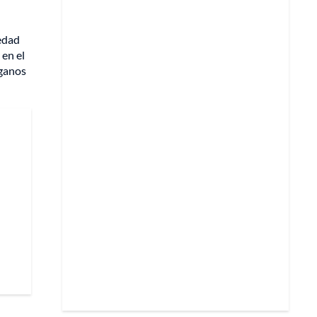
edad
 en el
rganos