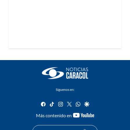
Síguenos en:
facebook
tiktok
instagram
twitter
whatsapp
google
youtube-
Más contenido en
footer