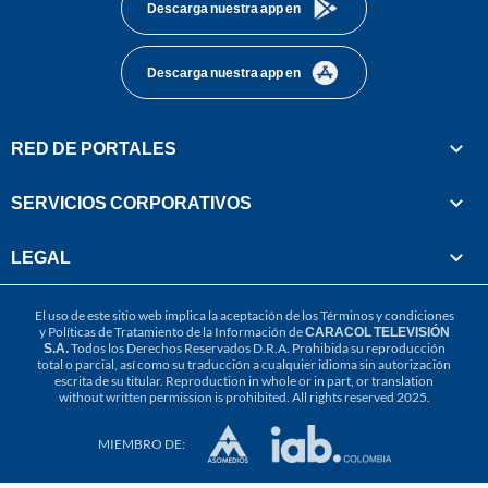
Descarga nuestra app en
Descarga nuestra app en
RED DE PORTALES
SERVICIOS CORPORATIVOS
LEGAL
El uso de este sitio web implica la aceptación de los
Términos y condiciones
y
Políticas de Tratamiento de la Información
de
CARACOL TELEVISIÓN
S.A.
Todos los Derechos Reservados D.R.A. Prohibida su reproducción
total o parcial, así como su traducción a cualquier idioma sin autorización
escrita de su titular. Reproduction in whole or in part, or translation
without written permission is prohibited. All rights reserved 2025.
MIEMBRO DE: