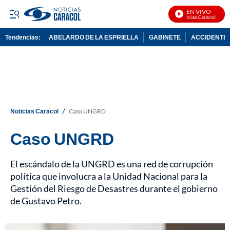
EN VIVO
Noticias Caracol En Viv
Tendencias:
ABELARDO DE LA ESPRIELLA
GABINETE
ACCIDENTE 
PUBLICIDAD
/
Noticias Caracol
Caso UNGRD
Caso UNGRD
El escándalo de la UNGRD es una red de corrupción
política que involucra a la Unidad Nacional para la
Gestión del Riesgo de Desastres durante el gobierno
de Gustavo Petro.