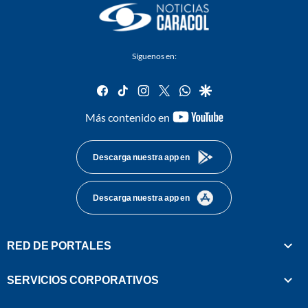
Síguenos en:
facebook
tiktok
instagram
twitter
whatsapp
google
youtube-
Más contenido en
footer
Descarga nuestra app en
Descarga nuestra app en
RED DE PORTALES
SERVICIOS CORPORATIVOS