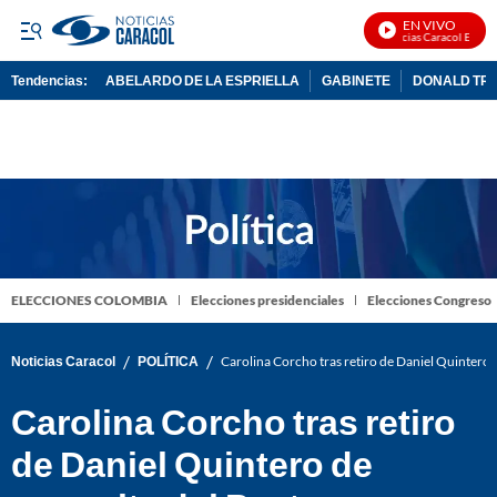
EN VIVO
Noticias Caracol En Vivo
Tendencias:
ABELARDO DE LA ESPRIELLA
GABINETE
DONALD TR
PUBLICIDAD
ELECCIONES COLOMBIA
Elecciones presidenciales
Elecciones Congreso
/
/
Noticias Caracol
POLÍTICA
Carolina Corcho tras retiro de Daniel Quintero 
Carolina Corcho tras retiro
de Daniel Quintero de