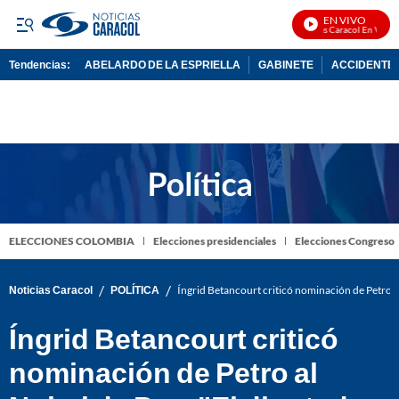
EN VIVO
Noticias Caracol En Vivo
Tendencias:
ABELARDO DE LA ESPRIELLA
GABINETE
ACCIDENTE 
PUBLICIDAD
ELECCIONES COLOMBIA
Elecciones presidenciales
Elecciones Congreso
/
/
Noticias Caracol
POLÍTICA
Íngrid Betancourt criticó nominación de Petro a
Íngrid Betancourt criticó
nominación de Petro al