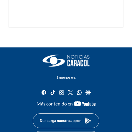
Síguenos en:
facebook
tiktok
instagram
twitter
whatsapp
google
youtube-
Más contenido en
footer
Descarga nuestra app en